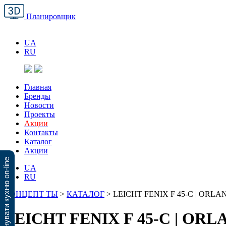
Планировщик
UA
RU
Главная
Бренды
Новости
Проекты
Акции
Контакты
Каталог
Акции
Спланувати кухню on-line
UA
RU
КОНЦЕПТ ТЫ
>
КАТАЛОГ
>
LEICHT FENIX F 45-C | ORLA
LEICHT FENIX F 45-C | OR