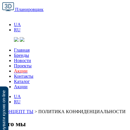
Планировщик
UA
RU
Главная
Бренды
Новости
Проекты
Акции
Контакты
Каталог
Акции
Спланувати кухню on-line
UA
RU
КОНЦЕПТ ТЫ
>
ПОЛИТИКА КОНФИДЕНЦИАЛЬНОСТИ
Кто мы