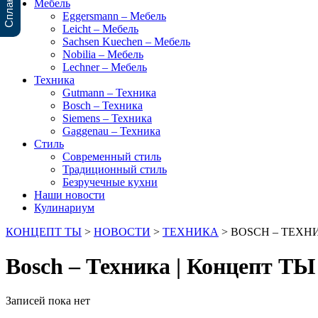
Мебель
Eggersmann – Мебель
Leicht – Мебель
Sachsen Kuechen – Мебель
Nobilia – Мебель
Lechner – Мебель
Техника
Gutmann – Техника
Bosch – Техника
Siemens – Техника
Gaggenau – Техника
Стиль
Современный стиль
Традиционный стиль
Безручечные кухни
Наши новости
Кулинариум
КОНЦЕПТ ТЫ
>
НОВОСТИ
>
ТЕХНИКА
>
BOSCH – ТЕХН
Bosch – Техника | Концепт ТЫ
Записей пока нет