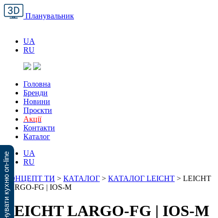
Планувальник
UA
RU
Головна
Бренди
Новини
Проєкти
Акції
Контакти
Каталог
UA
Спланувати кухню on-line
RU
КОНЦЕПТ ТИ
>
КАТАЛОГ
>
КАТАЛОГ LEICHT
>
LEICHT
LARGO-FG | IOS-M
LEICHT LARGO-FG | IOS-M