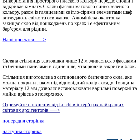
Використання просторого плаского кольору передає спокій і
відкриває кімнату. Скляні фасади матового синьо-зеленого
кольору, разом із глянцевими світло-сірими елементами шаф
виглядають свіжо та освіжаюче. Алюмінієва окантовка
захищає скло від пошкоджень по краях і є ефективним
бар’єром для рідини.
Наші проектєи —–>
Скляна стільниця завтовшки лише 12 м зливається з фасадами
та бічними панелями в єдине ціле, утворюючи закритий блок.
Стільниця виготовлена з сатинованого безпечного скла, яке
можна покрити лаком під відповідний колір фасаду. Товщина
матеріалу 12 мм дозволяє встановлювати варильні поверхні та
мийки врівень з поверхнею.
Отримуйте натхнення від Leicht в інтерʼєрах найкращих
світових архітекторів —–>
попередня сторінка
наступна сторінка