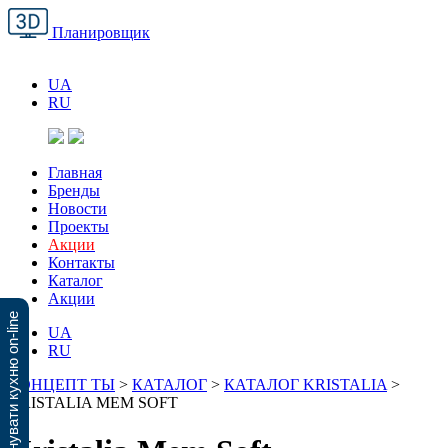
Планировщик
UA
RU
Главная
Бренды
Новости
Проекты
Акции
Контакты
Каталог
Акции
Спланувати кухню on-line
UA
RU
КОНЦЕПТ ТЫ
>
КАТАЛОГ
>
КАТАЛОГ KRISTALIA
>
KRISTALIA MEM SOFT