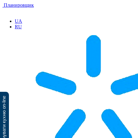
Планировщик
UA
RU
Спланувати кухню on-line