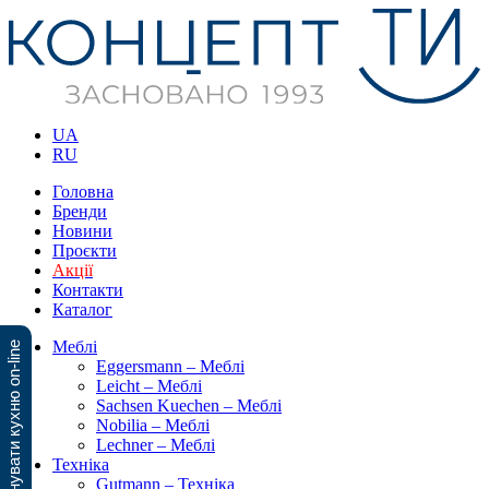
UA
RU
Головна
Бренди
Новини
Проєкти
Акції
Контакти
Каталог
Меблі
Спланувати кухню on-line
Eggersmann – Меблі
Leicht – Меблі
Sachsen Kuechen – Меблі
Nobilia – Меблі
Lechner – Меблі
Техніка
Gutmann – Техніка