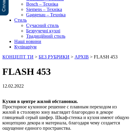
Bosch – Техніка
Siemens – Техніка
Gaggenau – Техніка
Стиль
Сучасний стиль
Безручечні кухні
Традиційний стиль
Наші новини
Кулінаріум
КОНЦЕПТ ТИ
>
БЕЗ РУБРИКИ
>
АРХІВ
>
FLASH 453
FLASH 453
12.02.2022
Кухня в центре жилой обстановки.
Просторное кухонное решение с плавным переходом из
жилой в столовую зону выглядит благородно в декоре
глянцевый серый шифер. Шкаф-стенка и кухня имеют общую
концепцию декора и материала, благодаря чему создается
ощущение единого пространства.