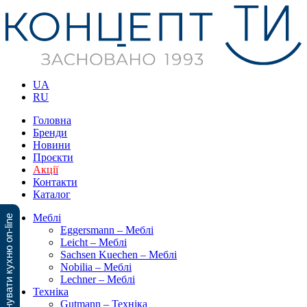
UA
RU
Головна
Бренди
Новини
Проєкти
Акції
Контакти
Каталог
Меблі
Спланувати кухню on-line
Eggersmann – Меблі
Leicht – Меблі
Sachsen Kuechen – Меблі
Nobilia – Меблі
Lechner – Меблі
Техніка
Gutmann – Техніка