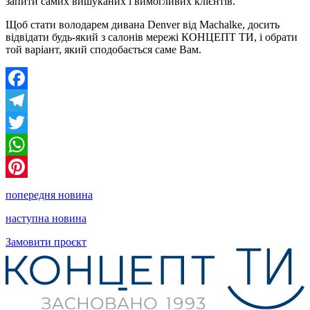
запити самих вишуканих і вимогливих клієнтів.
Щоб стати володарем дивана Denver від Machalke, досить
відвідати будь-який з салонів мережі КОНЦЕПТ ТИ, і обрати
той варіант, який сподобається саме Вам.
Facebook
Telegram
Twitter
WhatsApp
Pinterest
попередня новина
наступна новина
Замовити проєкт