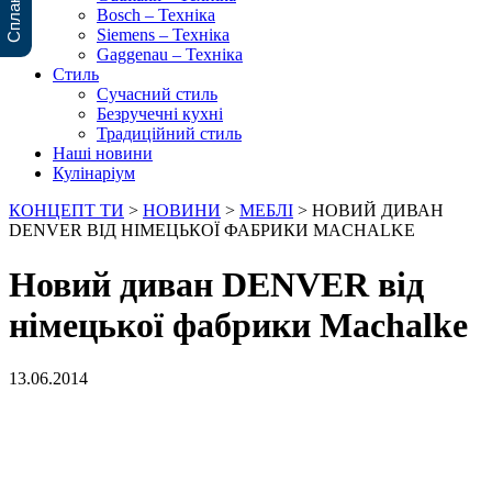
Bosch – Техніка
Siemens – Техніка
Gaggenau – Техніка
Стиль
Сучасний стиль
Безручечні кухні
Традиційний стиль
Наші новини
Кулінаріум
КОНЦЕПТ ТИ
>
НОВИНИ
>
МЕБЛІ
>
НОВИЙ ДИВАН
DENVER ВІД НІМЕЦЬКОЇ ФАБРИКИ MACHALKE
Новий диван DENVER від
німецької фабрики Machalke
13.06.2014