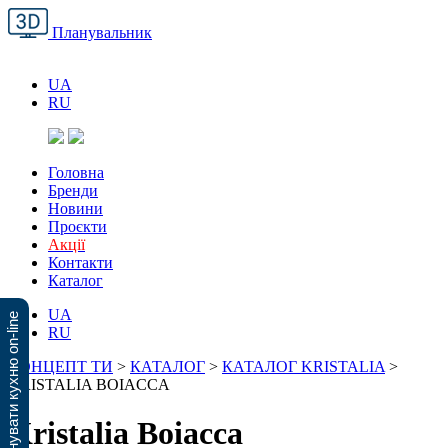
Планувальник
UA
RU
Головна
Бренди
Новини
Проєкти
Акції
Контакти
Каталог
UA
Спланувати кухню on-line
RU
КОНЦЕПТ ТИ
>
КАТАЛОГ
>
КАТАЛОГ KRISTALIA
>
KRISTALIA BOIACCA
Kristalia Boiacca