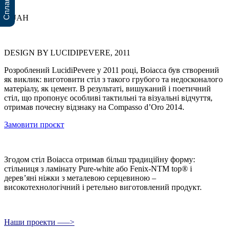
0 UAH
DESIGN BY LUCIDIPEVERE, 2011
Розроблений LucidiPevere у 2011 році, Boiacca був створений
як виклик: виготовити стіл з такого грубого та недосконалого
матеріалу, як цемент. В результаті, вишуканий і поетичний
стіл, що пропонує особливі тактильні та візуальні відчуття,
отримав почесну відзнаку на Compasso d’Oro 2014.
Замовити проєкт
Згодом стіл Boiacca отримав більш традиційну форму:
стільниця з ламінату Pure-white або Fenix-NTM top® і
дерев’яні ніжки з металевою серцевиною –
високотехнологічний і ретельно виготовлений продукт.
Наши проекти —–>