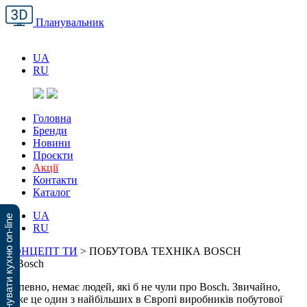
Планувальник
UA
RU
Головна
Бренди
Новини
Проєкти
Акції
Контакти
Каталог
UA
Спланувати кухню on-line
RU
КОНЦЕПТ ТИ
>
ПОБУТОВА ТЕХНІКА BOSCH
Напевно, немає людей, які б не чули про Bosch. Звичайно,
адже це один з найбільших в Європі виробників побутової