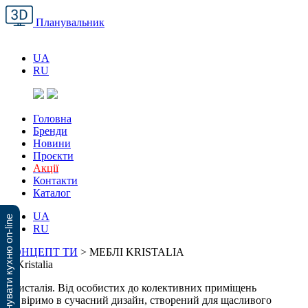
Планувальник
UA
RU
Головна
Бренди
Новини
Проєкти
Акції
Контакти
Каталог
UA
Спланувати кухню on-line
RU
КОНЦЕПТ ТИ
>
МЕБЛІ KRISTALIA
Кристалія. Від особистих до колективних приміщень
ми віримо в сучасний дизайн, створений для щасливого